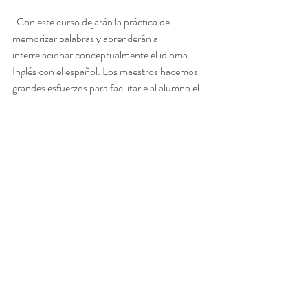
  Con este curso dejarán la práctica de 
memorizar palabras y aprenderán a 
interrelacionar conceptualmente el idioma 
Inglés con el español. Los maestros hacemos 
grandes esfuerzos para facilitarle al alumno el 
aprendizaje. Sin embargo la lengua tiene una 
riqueza cultural que el estudiante adolece. Por 
algo existen cientos de cursos de idiomas en 
línea; sin importar cuántos juegos, premios y 
repetición pongan, el método no sustituye ¡el 
pensar! Aquí les vamos ayudar a pensar, 
asociar y a cultivarse. 
Descargar su 
copia aquí
Los Valores Culturales