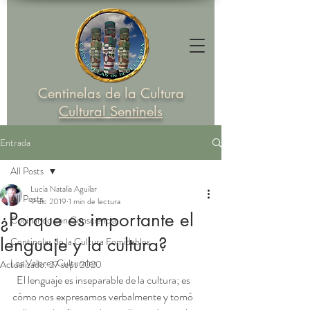
Centinelas de la Cultura
Cultural Sentinels
Entrada
All Posts
Lucia Natalia Aguilar
All Posts
9 dic 2019
1 min de lectura
¿Porque es importante el
Cocinando con Consciencia
lenguaje y la cultura?
Centinelas de la Cultura Fomidables
Los Valores Culturales
Actualizado:
27 sept 2020
  El lenguaje es inseparable de la cultura; es 
cómo nos expresamos verbalmente y tomó 