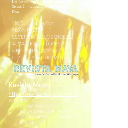
Los textos proféticos de Chilam Balam
Selección, traducción y comentarios: Frank
Díaz
YIK´EL KAAB MAYA
PIXAN NICTÉ
ESCENCIA DE LOS DIOSES,
ALMA DE LAS FLORES
NECTAR DE LA VIDA
LUZ DE LA FERTILIDAD
Revista Maya
https://revistamaya.com.mx/
YUCATAN
CEREMONIALES EN
ECOARQUELOGIA – XAMAN
ZONA CHICHEN, X-CAMBO, EK
BALAM