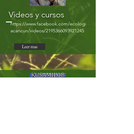
Videos y cursos
https://www.facebook.com/ecologi
acancun/videos/2195366093921245
Leer mas
KUSAMILOB
EL NOMBRE