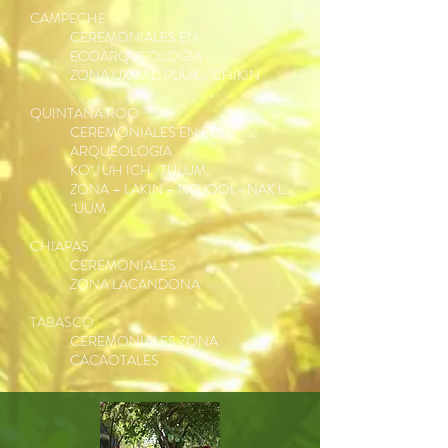
CAMPECHE
CEREMONIALES EN
ECOARQUEOLOGIA
ZONA UXMAL, PUUK… CHIKIN
QUINTANA ROO
CEREMONIALES EN ECO-
ARQUEOLOGIA
KO´J UH ICH , TULUM,
ZONA – LAKIN – NOJOOL- NAK L
´UUM.
CHIAPAS
CEREMONIALES
ZONA LACANDONA
TABASCO
CEREMONIALES ZONA
CACAOTALES