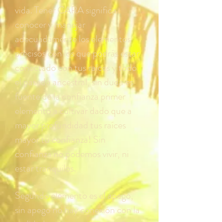
vida. Tener CARA significa
conocer y manejar
adecuadamente los elementos
precisos con los que podrás estar
conectado con tus raíces y todo
el pasado ancestral, sin duda es
fuente de la confianza primer
elemento a cultivar dado que a
mayor profundidad tus raíces
mayor tu confianza! Sin
confianza no podemos vivir, ni
estar tranquilos.
Segundo elemento es el apego,
sin apego no hay conexión con la