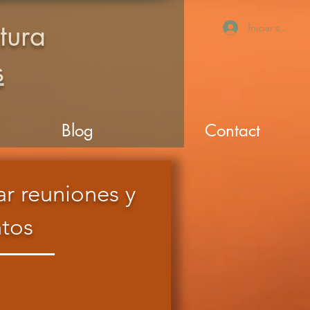
tura
Iniciar sesión
s
Blog
Contact
r reuniones y
tos