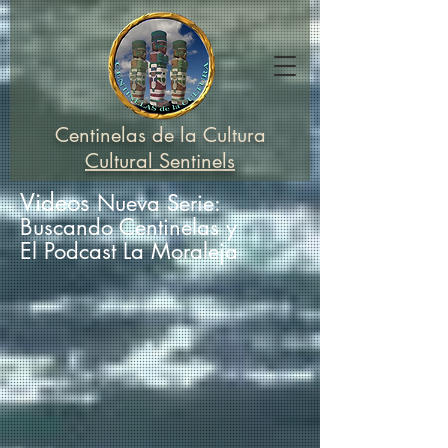
Centinelas de la Cultura
Cultural Sentinels
Videos
Nueva Se
rie:
Busca
ndo Centinelas y
El Podcast La Moraleja